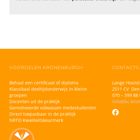
VOORDELEN KRONENBURGH
CONTACTG
Behaal een certificaat of diploma
Lange Houtst
Klassikaal deeltijdonderwijs in kleine
2511 CV Den
groepen
070 – 399 88 
Docenten uit de praktijk
info@bc-kro
Gemotiveerde volwassen medestudenten
Direct toepasbaar in de praktijk
NRTO Kwaliteitskeurmerk