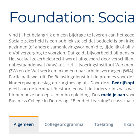
Foundation: Socia
Vind jij het belangrijk om een bijdrage te leveren aan het go
Sociale zekerheid is een publiek stelsel dat bedoeld is om in
gezinnen (of andere samenlevingsvormen) die, tijdelijk of blij
en/of verzorging te voorzien. Dat geldt bijvoorbeeld bij pensi
Het sociaal zekerheidsrecht wordt uitgevoerd door verschill
nabestaandenwet (Anw) uit. Het Uitvoeringsinstituut Werkne
(ZW) en de Wet werk en inkomen naar arbeidsvermogen (WIA) 
Participatiewet uit. De Belastingdienst int de premies voor de
kinderopvangtoeslag en zorgtoeslag uit. Door deze
Bedrijfsop
geeft aan de kerntaak 'bestuur' en wat de kaders zijn zoals w
binnen onze beroeps- en mbo opleiding. Dus
meld je aan
voor
Business College in Den Haag: "Blended Learning" (klassikaal 
Algemeen
Collegeprogramma
Toelating
Exam