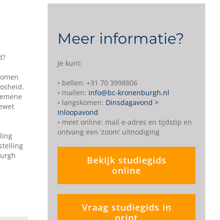
Meer informatie?
d?
Je kunt:
nkomen
• bellen: +31 70 3998806
oosheid.
• mailen:
info@bc-kronenburgh.nl
lgemene
• langskomen:
Dinsdagavond >
tewet
Inloopavond
• meet online: mail e-adres en tijdstip en
ontvang een ‘zoom’ uitnodiging
ling
telling
burgh
Bekijk studiegids
online
Vraag studiegids in
print