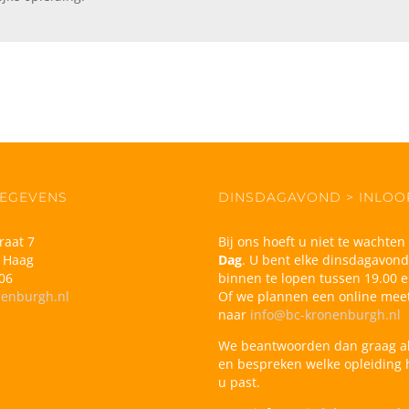
EGEVENS
DINSDAGAVOND > INLO
raat 7
Bij ons hoeft u niet te wachte
 Haag
Dag
. U bent elke dinsdagavon
06
binnen te lopen tussen 19.00 e
nenburgh.nl
Of we plannen een online meet
naar
info@bc-kronenburgh.nl
We beantwoorden dan graag a
en bespreken welke opleiding h
u past.