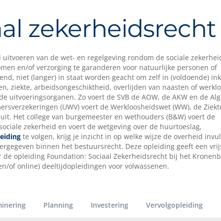
al zekerheidsrecht
ed uitvoeren van de wet- en regelgeving rondom de sociale zekerhei
komen en/of verzorging te garanderen voor natuurlijke personen of
vend, niet (langer) in staat worden geacht om zelf in (voldoende) i
oen, ziekte, arbeidsongeschiktheid, overlijden van naasten of werkl
ende uitvoeringsorganen. Zo voert de SVB de AOW, de AKW en de A
mersverzekeringen (UWV) voert de Werkloosheidswet (WW), de Ziek
uit. Het college van burgemeester en wethouders (B&W) voert de
 sociale zekerheid en voert de wetgeving over de huurtoeslag,
leiding
te volgen, krijg je inzicht in op welke wijze de overheid invul
eergegeven binnen het bestuursrecht. Deze opleiding geeft een vrijs
 de opleiding Foundation: Sociaal Zekerheidsrecht bij het Kronen
en/of online) deeltijdopleidingen voor volwassenen.
inering
Planning
Investering
Vervolgopleiding