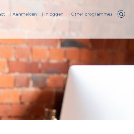
act
| Aanmelden
| Inloggen
| Other programmes