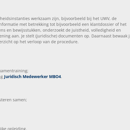
rheidsinstanties werkzaam zijn, bijvoorbeeld bij het UWV, de
nformatie met betrekking tot bijvoorbeeld een klantdossier of het
ens en bewijsstukken, onderzoekt de juistheid, volledigheid en
ening aan. Je stelt (juridische) documenten op. Daarnaast bewaak 
verzicht op het verloop van de procedure.
examentraining;
ing
Juridisch Medewerker MBO4
.
steren samen;
ijke opleiding.