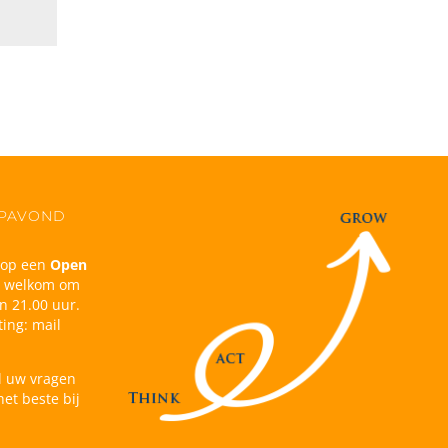
OPAVOND
n op een
Open
d welkom om
n 21.00 uur.
ing: mail
l uw vragen
et beste bij