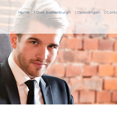
Home
| Over Kronenburgh
| Opleidingen
| Cont