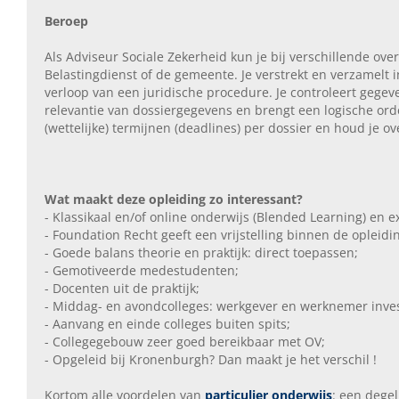
Beroep
Als Adviseur Sociale Zekerheid kun je bij verschillende ove
Belastingdienst of de gemeente. Je verstrekt en verzamelt i
verloop van een juridische procedure. Je controleert gegev
relevantie van dossiergegevens en brengt een logische ord
(wettelijke) termijnen (deadlines) per dossier en houd je o
Wat maakt deze opleiding zo interessant?
- Klassikaal en/of online onderwijs (Blended Learning) en 
- Foundation Recht geeft een vrijstelling binnen de opleid
- Goede balans theorie en praktijk: direct toepassen;
- Gemotiveerde medestudenten;
- Docenten uit de praktijk;
- Middag- en avondcolleges: werkgever en werknemer inve
- Aanvang en einde colleges buiten spits;
- Collegegebouw zeer goed bereikbaar met OV;
- Opgeleid bij Kronenburgh? Dan maakt je het verschil !
Kortom alle voordelen van
particulier onderwijs
: een degel