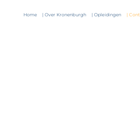
Home
| Over Kronenburgh
| Opleidingen
| Con