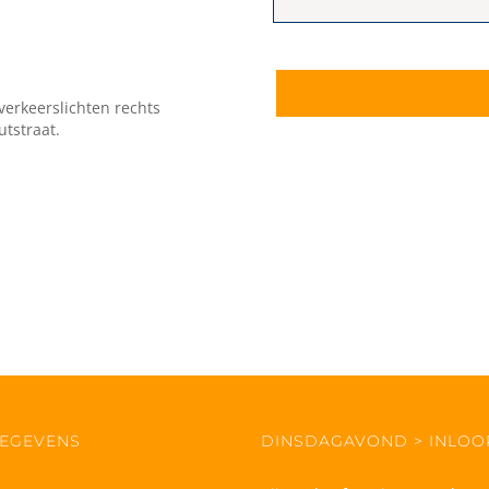
 verkeerslichten rechts
utstraat.
EGEVENS
DINSDAGAVOND > INLO