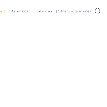
tact
| Aanmelden
| Inloggen
| Other programmes