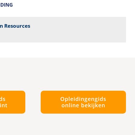
IDING
n Resources
ds
Opleidingengids
int
online bekijken