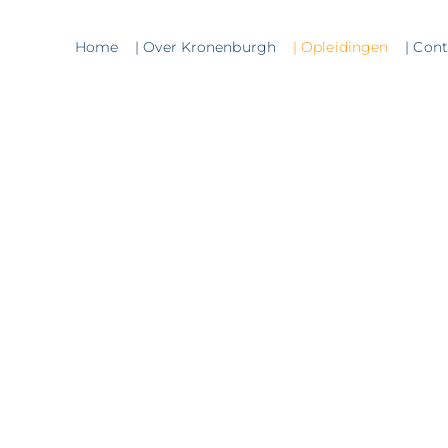
Home
| Over Kronenburgh
| Opleidingen
| Con