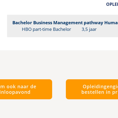
OPLE
Bachelor Business Management pathway Huma
HBO part-time Bachelor
3,5 jaar
m ook naar de
Opleidingengi
inloopavond
bestellen in pr