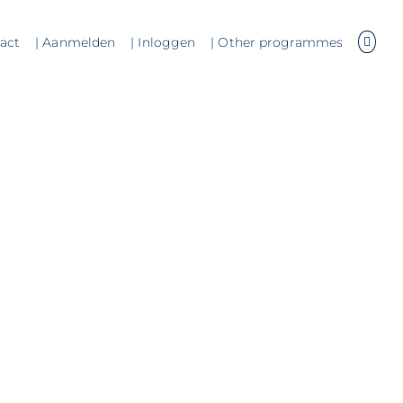
tact
| Aanmelden
| Inloggen
| Other programmes