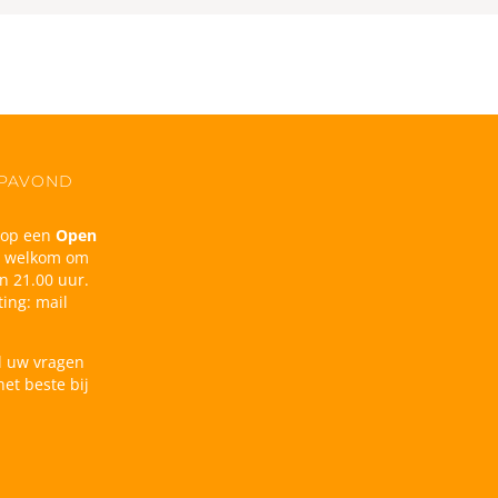
OPAVOND
n op een
Open
d welkom om
n 21.00 uur.
ing: mail
l uw vragen
et beste bij