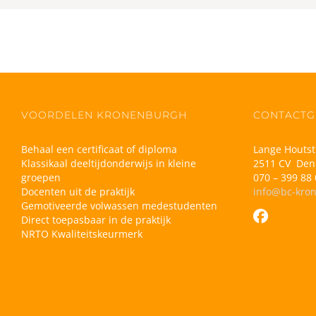
VOORDELEN KRONENBURGH
CONTACTG
Behaal een certificaat of diploma
Lange Houtst
Klassikaal deeltijdonderwijs in kleine
2511 CV Den
groepen
070 – 399 88 
Docenten uit de praktijk
info@bc-kro
Gemotiveerde volwassen medestudenten
Direct toepasbaar in de praktijk
NRTO Kwaliteitskeurmerk