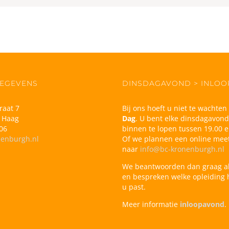
EGEVENS
DINSDAGAVOND > INLO
raat 7
Bij ons hoeft u niet te wachte
 Haag
Dag
. U bent elke dinsdagavon
06
binnen te lopen tussen 19.00 e
nenburgh.nl
Of we plannen een online meet
naar
info@bc-kronenburgh.nl
We beantwoorden dan graag a
en bespreken welke opleiding h
u past.
Meer informatie
inloopavond
.