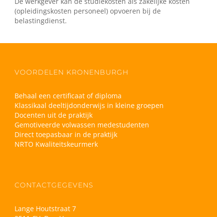
De werkgever kan de studiekosten als zakelijke kosten
(opleidingskosten personeel) opvoeren bij de
belastingdienst.
VOORDELEN KRONENBURGH
Behaal een certificaat of diploma
Klassikaal deeltijdonderwijs in kleine groepen
Docenten uit de praktijk
Gemotiveerde volwassen medestudenten
Direct toepasbaar in de praktijk
NRTO Kwaliteitskeurmerk
CONTACTGEGEVENS
Lange Houtstraat 7