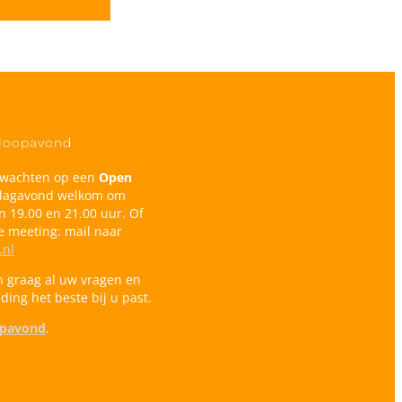
nloopavond
te wachten op een
Open
nsdagavond welkom om
n 19.00 en 21.00 uur. Of
e meeting: mail naar
.nl
 graag al uw vragen en
ing het beste bij u past.
opavond
.