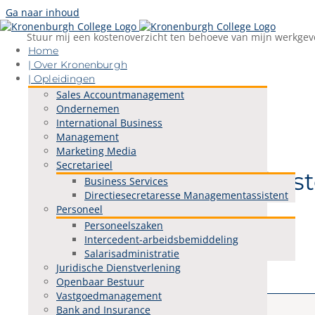
Ga naar inhoud
Stuur mij een kostenoverzicht ten behoeve van mijn werkgev
Home
| Over Kronenburgh
| Opleidingen
Sales Accountmanagement
Ondernemen
International Business
Management
Marketing Media
Secretarieel
Stuur mij een kos
Business Services
Directiesecretaresse Managementassistent
Personeel
Personeelszaken
Intercedent-arbeidsbemiddeling
Salarisadministratie
Juridische Dienstverlening
Openbaar Bestuur
Vastgoedmanagement
Bank and Insurance