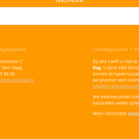
tgegevens
Dinsdagavond > I
outstraat 7
Bij ons hoeft u niet 
 Den Haag
Dag
. U bent elke di
9 88 06
binnen te lopen tusse
-kronenburgh.nl
we plannen een onlin
info@bc-kronenburgh
We beantwoorden dan
bespreken welke opleid
Meer informatie
inlo