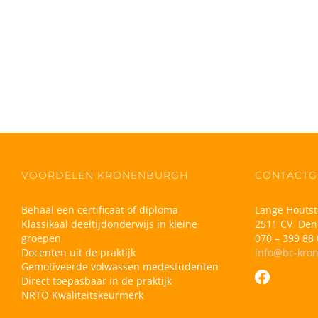
VOORDELEN KRONENBURGH
CONTACTG
Behaal een certificaat of diploma
Lange Houtst
Klassikaal deeltijdonderwijs in kleine
2511 CV Den
groepen
070 – 399 88 
Docenten uit de praktijk
info@bc-kro
Gemotiveerde volwassen medestudenten
Direct toepasbaar in de praktijk
NRTO Kwaliteitskeurmerk