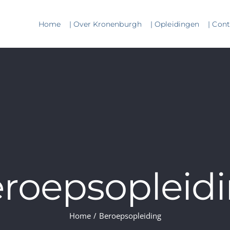
Home
| Over Kronenburgh
| Opleidingen
| Con
roepsopleid
Home
/
Beroepsopleiding