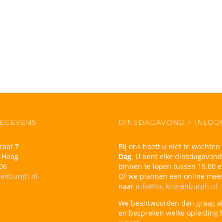
EGEVENS
DINSDAGAVOND > INLO
raat 7
Bij ons hoeft u niet te wachte
 Haag
Dag
. U bent elke dinsdagavon
06
binnen te lopen tussen 19.00 e
nenburgh.nl
Of we plannen een online meet
naar
info@bc-kronenburgh.nl
We beantwoorden dan graag a
en bespreken welke opleiding h