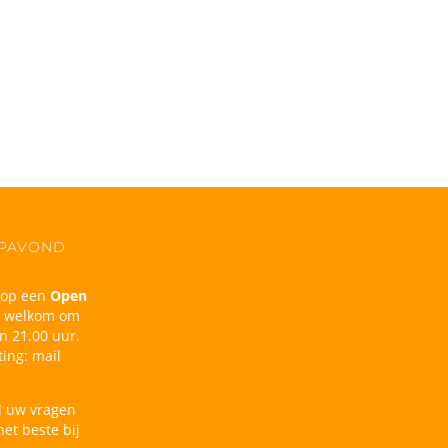
OPAVOND
n op een
Open
d welkom om
n 21.00 uur.
ing: mail
l uw vragen
et beste bij