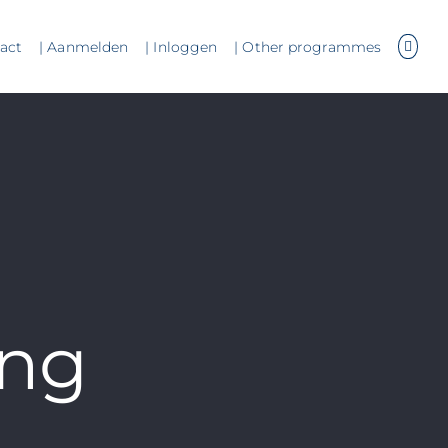
tact
| Aanmelden
| Inloggen
| Other programmes
ing