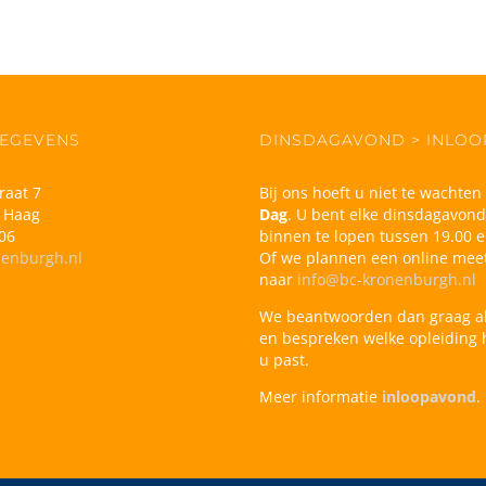
EGEVENS
DINSDAGAVOND > INLO
raat 7
Bij ons hoeft u niet te wachte
 Haag
Dag
. U bent elke dinsdagavon
06
binnen te lopen tussen 19.00 e
nenburgh.nl
Of we plannen een online meet
naar
info@bc-kronenburgh.nl
We beantwoorden dan graag a
en bespreken welke opleiding h
u past.
Meer informatie
inloopavond
.