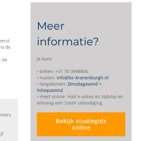
Meer
informatie?
eerst
ns de
Je kunt:
n de
• bellen: +31 70 3998806
• mailen:
info@bc-kronenburgh.nl
• langskomen:
Dinsdagavond >
Inloopavond
• meet online: mail e-adres en tijdstip en
ontvang een ‘zoom’ uitnodiging
nemers
Bekijk studiegids
online
jf