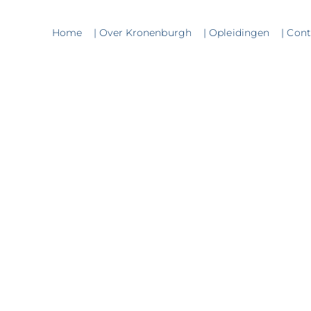
Home
| Over Kronenburgh
| Opleidingen
| Con