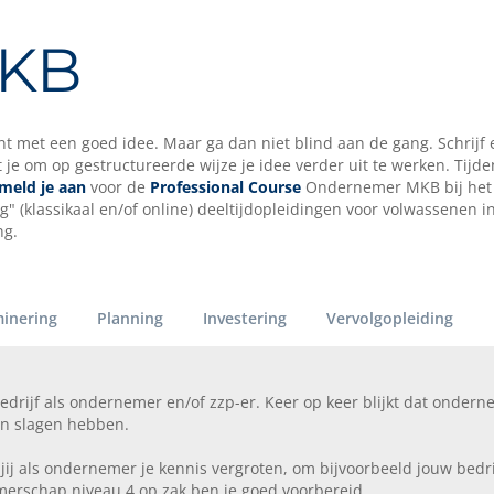
MKB
nt met een goed idee. Maar ga dan niet blind aan de gang. Schrijf 
je om op gestructureerde wijze je idee verder uit te werken. Tijde
meld je aan
voor de
Professional Course
Ondernemer MKB bij het
 (klassikaal en/of online) deeltijdopleidingen voor volwassenen i
ng.
inering
Planning
Investering
Vervolgopleiding
bedrijf als ondernemer en/of zzp-er. Keer op keer blijkt dat onder
an slagen hebben.
ij als ondernemer je kennis vergroten, om bijvoorbeeld jouw bedri
merschap niveau 4 op zak ben je goed voorbereid.