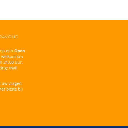
OPAVOND
n op een
Open
d welkom om
n 21.00 uur.
ing: mail
l uw vragen
et beste bij