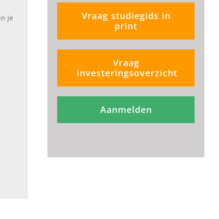
Vraag studiegids in
n je
print
Vraag
investeringsoverzicht
Aanmelden