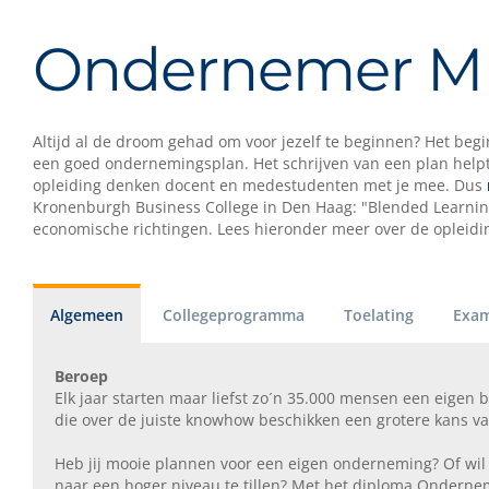
Ondernemer 
Altijd al de droom gehad om voor jezelf te beginnen? Het begi
een goed ondernemingsplan. Het schrijven van een plan helpt 
opleiding denken docent en medestudenten met je mee. Dus
Kronenburgh Business College in Den Haag: "Blended Learning"
economische richtingen. Lees hieronder meer over de opleidi
Algemeen
Collegeprogramma
Toelating
Exam
Beroep
Elk jaar starten maar liefst zo´n 35.000 mensen een eigen 
die over de juiste knowhow beschikken een grotere kans v
Heb jij mooie plannen voor een eigen onderneming? Of wil j
naar een hoger niveau te tillen? Met het diploma Onderne