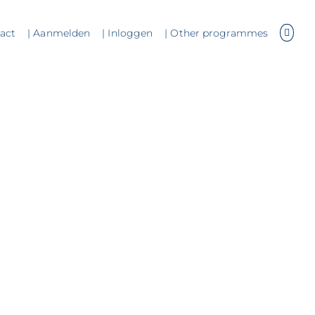
tact
| Aanmelden
| Inloggen
| Other programmes