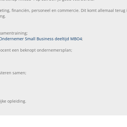
ting, financiën, personeel en commercie. Dit komt allemaal terug i
ing.
examentraining;
Ondernemer Small Business deeltijd MBO4
;
e docent een beknopt ondernemersplan;
steren samen;
ijke opleiding.