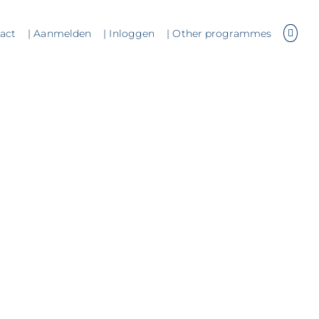
tact
| Aanmelden
| Inloggen
| Other programmes