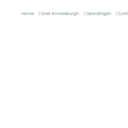
Home
| Over Kronenburgh
| Opleidingen
| Con