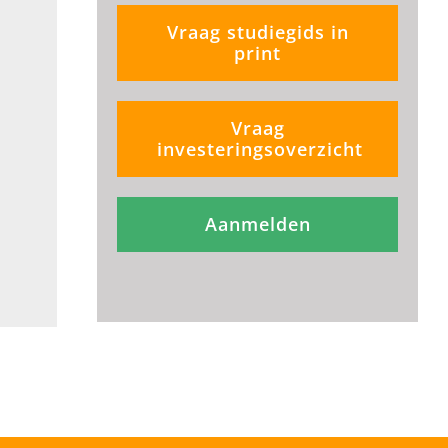
Vraag studiegids in
print
Vraag
investeringsoverzicht
Aanmelden