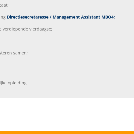
caat;
ding
Directiesecretaresse / Management Assistant MBO4;
ge verdiepende vierdaagse;
steren samen;
ijke opleiding.