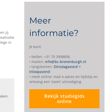
Meer
informatie?
en jij
ealisatie
lege in
Je kunt:
• bellen: +31 70 3998806
• mailen:
info@bc-kronenburgh.nl
• langskomen:
Dinsdagavond >
Inloopavond
• meet online: mail e-adres en tijdstip en
ontvang een ‘zoom’ uitnodiging
Bekijk studiegids
aken.
online