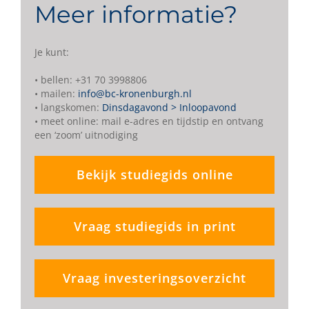
Meer informatie?
Je kunt:
• bellen: +31 70 3998806
• mailen:
info@bc-kronenburgh.nl
• langskomen:
Dinsdagavond > Inloopavond
• meet online: mail e-adres en tijdstip en ontvang
een ‘zoom’ uitnodiging
Bekijk studiegids online
Vraag studiegids in print
Vraag investeringsoverzicht