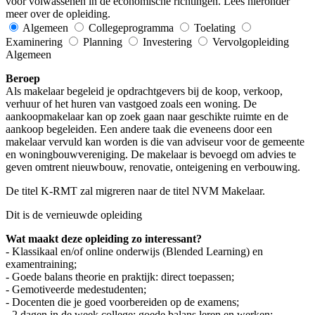
voor volwassenen in de economische richtingen. Lees hieronder
meer over de opleiding.
Algemeen
Collegeprogramma
Toelating
Examinering
Planning
Investering
Vervolgopleiding
Algemeen
Beroep
Als makelaar begeleid je opdrachtgevers bij de koop, verkoop,
verhuur of het huren van vastgoed zoals een woning. De
aankoopmakelaar kan op zoek gaan naar geschikte ruimte en de
aankoop begeleiden. Een andere taak die eveneens door een
makelaar vervuld kan worden is die van adviseur voor de gemeente
en woningbouwvereniging. De makelaar is bevoegd om advies te
geven omtrent nieuwbouw, renovatie, onteigening en verbouwing.
De titel K-RMT zal migreren naar de titel NVM Makelaar.
Dit is de vernieuwde opleiding
Wat maakt deze opleiding zo interessant?
- Klassikaal en/of online onderwijs (Blended Learning) en
examentraining;
- Goede balans theorie en praktijk: direct toepassen;
- Gemotiveerde medestudenten;
- Docenten die je goed voorbereiden op de examens;
- 2 dagen in de week college: goede balans leren en werken;