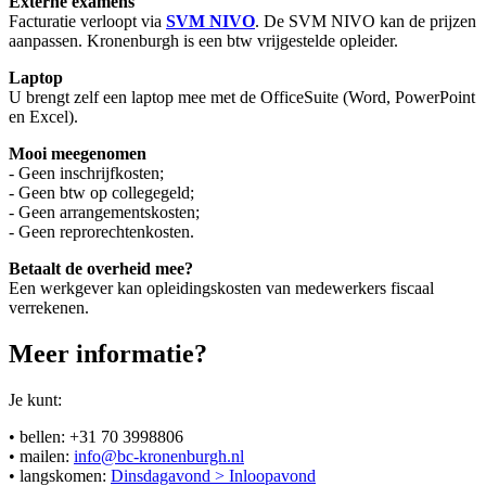
Externe examens
Facturatie verloopt via
SVM NIVO
. De SVM NIVO kan de prijzen
aanpassen. Kronenburgh is een btw vrijgestelde opleider.
Laptop
U brengt zelf een laptop mee met de OfficeSuite (Word, PowerPoint
en Excel).
Mooi meegenomen
- Geen inschrijfkosten;
- Geen btw op collegegeld;
- Geen arrangementskosten;
- Geen reprorechtenkosten.
Betaalt de overheid mee?
Een werkgever kan opleidingskosten van medewerkers fiscaal
verrekenen.
Meer informatie?
Je kunt:
• bellen: +31 70 3998806
• mailen:
info@bc-kronenburgh.nl
• langskomen:
Dinsdagavond > Inloopavond