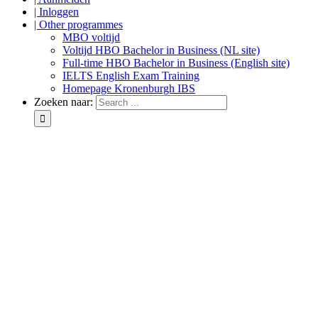
| Inloggen
| Other programmes
MBO voltijd
Voltijd HBO Bachelor in Business (NL site)
Full-time HBO Bachelor in Business (English site)
IELTS English Exam Training
Homepage Kronenburgh IBS
Zoeken naar: