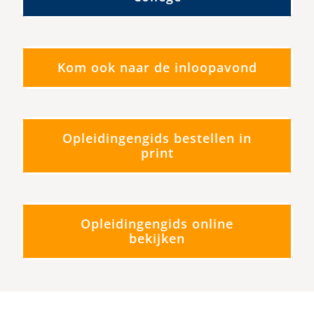
Kom ook naar de inloopavond
Opleidingengids bestellen in
print
Opleidingengids online
bekijken