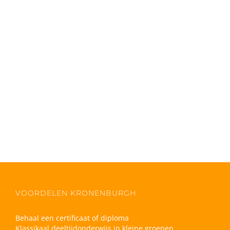
VOORDELEN KRONENBURGH
Behaal een certificaat of diploma
Klassikaal deeltijdonderwijs in kleine groepen