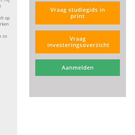
e
Vraag studiegids in
print
lt op
erken
m zo
Vraag
investeringsoverzicht
Aanmelden