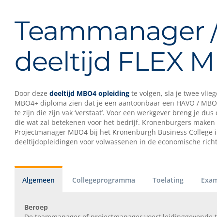
Teammanager /
deeltijd FLEX 
Door deze
deeltijd MBO4 opleiding
te volgen, sla je twee vli
MBO4+ diploma zien dat je een aantoonbaar een HAVO / MBO4
te zijn die zijn vak ‘verstaat’. Voor een werkgever breng je
die wat zal betekenen voor het bedrijf. Kronenburgers maken 
Projectmanager MBO4 bij het Kronenburgh Business College in
deeltijdopleidingen voor volwassenen in de economische richt
Algemeen
Collegeprogramma
Toelating
Exam
Beroep
De teammanager of projectmanager voert leidinggevende t