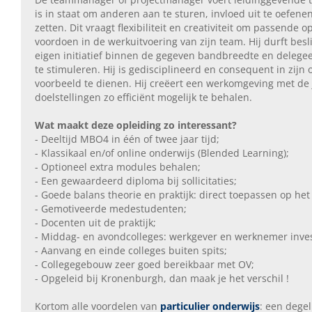
is in staat om anderen aan te sturen, invloed uit te oefene
zetten. Dit vraagt flexibiliteit en creativiteit om passend
voordoen in de werkuitvoering van zijn team. Hij durft be
eigen initiatief binnen de gegeven bandbreedte en delegee
te stimuleren. Hij is gedisciplineerd en consequent in zijn
voorbeeld te dienen. Hij creëert een werkomgeving met de 
doelstellingen zo efficiënt mogelijk te behalen.
Wat maakt deze opleiding zo interessant?
- Deeltijd MBO4 in één of twee jaar tijd;
- Klassikaal en/of online onderwijs (Blended Learning);
- Optioneel extra modules behalen;
- Een gewaardeerd diploma bij sollicitaties;
- Goede balans theorie en praktijk: direct toepassen op het
- Gemotiveerde medestudenten;
- Docenten uit de praktijk;
- Middag- en avondcolleges: werkgever en werknemer inve
- Aanvang en einde colleges buiten spits;
- Collegegebouw zeer goed bereikbaar met OV;
- Opgeleid bij Kronenburgh, dan maak je het verschil !
Kortom alle voordelen van
particulier onderwijs
: een degel