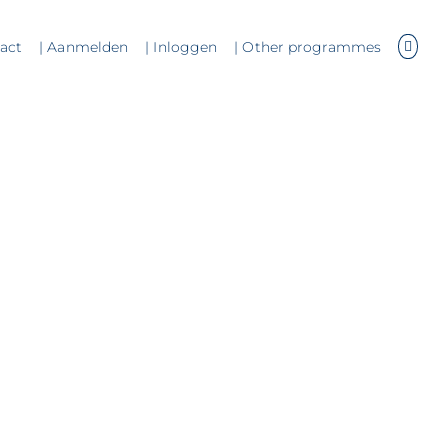
tact
| Aanmelden
| Inloggen
| Other programmes