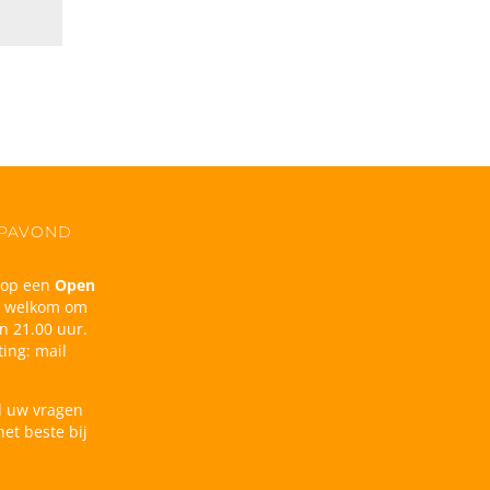
OPAVOND
n op een
Open
d welkom om
n 21.00 uur.
ing: mail
l uw vragen
et beste bij