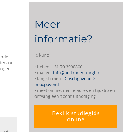
r
Meer
informatie?
Je kunt:
kende
efenaar
• bellen: +31 70 3998806
nager
• mailen:
info@bc-kronenburgh.nl
• langskomen:
Dinsdagavond >
Inloopavond
• meet online: mail e-adres en tijdstip en
ontvang een ‘zoom’ uitnodiging
Bekijk studiegids
online
. Hij