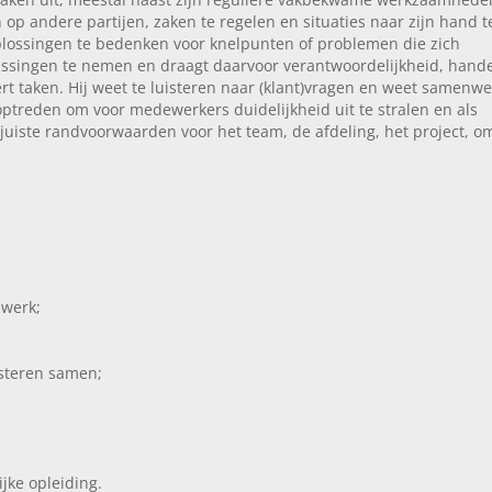
n op andere partijen, zaken te regelen en situaties naar zijn hand t
e oplossingen te bedenken voor knelpunten of problemen die zich
slissingen te nemen en draagt daarvoor verantwoordelijkheid, hande
rt taken. Hij weet te luisteren naar (klant)vragen en weet samenw
 optreden om voor medewerkers duidelijkheid uit te stralen en als
juiste randvoorwaarden voor het team, de afdeling, het project, o
 werk;
steren samen;
ijke opleiding.