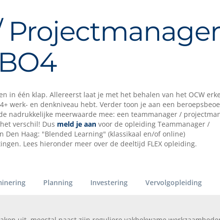
 Projectmanage
MBO4
egen in één klap. Allereerst laat je met het behalen van het OCW er
+ werk- en denkniveau hebt. Verder toon je aan een beroepsbeo
 dus de nadrukkelijke meerwaarde mee: een teammanager / projectma
het verschil! Dus
meld je aan
voor de opleiding Teammanager /
 Den Haag: "Blended Learning" (klassikaal en/of online)
ingen. Lees hieronder meer over de deeltijd FLEX opleiding.
inering
Planning
Investering
Vervolgopleiding
aken uit, meestal naast zijn reguliere vakbekwame werkzaamheden