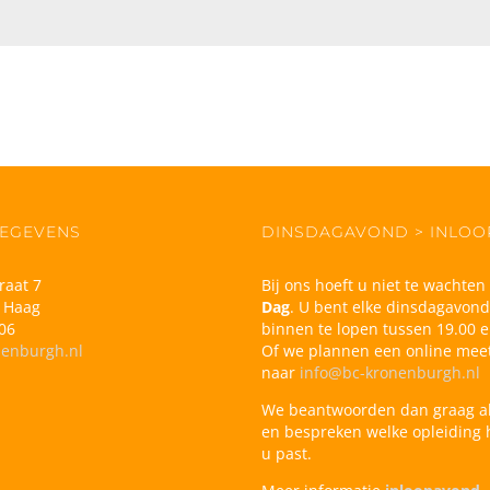
EGEVENS
DINSDAGAVOND > INLO
raat 7
Bij ons hoeft u niet te wachte
 Haag
Dag
. U bent elke dinsdagavon
06
binnen te lopen tussen 19.00 e
nenburgh.nl
Of we plannen een online meet
naar
info@bc-kronenburgh.nl
We beantwoorden dan graag a
en bespreken welke opleiding h
u past.