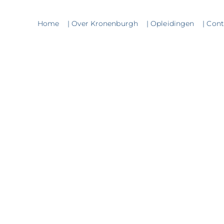
Home
| Over Kronenburgh
| Opleidingen
| Con