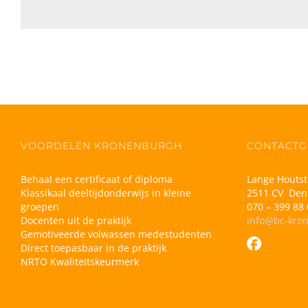
VOORDELEN KRONENBURGH
CONTACTG
Behaal een certificaat of diploma
Lange Houtst
Klassikaal deeltijdonderwijs in kleine
2511 CV Den
groepen
070 – 399 88 
Docenten uit de praktijk
info@bc-kro
Gemotiveerde volwassen medestudenten
Direct toepasbaar in de praktijk
NRTO Kwaliteitskeurmerk