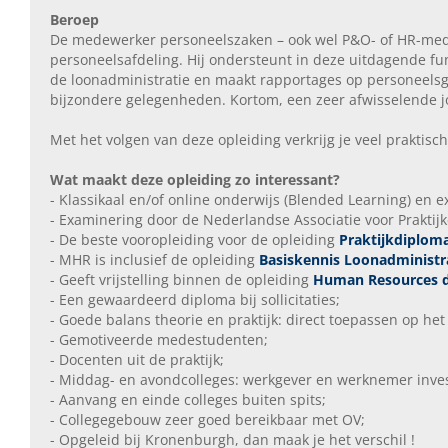
Beroep
De medewerker personeelszaken – ook wel P&O- of HR-mede
personeelsafdeling. Hij ondersteunt in deze uitdagende fu
de loonadministratie en maakt rapportages op personeelsgeb
bijzondere gelegenheden. Kortom, een zeer afwisselende j
Met het volgen van deze opleiding verkrijg je veel praktisc
Wat maakt deze opleiding zo interessant?
- Klassikaal en/of online onderwijs (Blended Learning) en 
- Examinering door de Nederlandse Associatie voor Prakti
- De beste vooropleiding voor de opleiding
Praktijkdiplom
- MHR is inclusief de opleiding
Basiskennis Loonadministr
- Geeft vrijstelling binnen de opleiding
Human Resources d
- Een gewaardeerd diploma bij sollicitaties;
- Goede balans theorie en praktijk: direct toepassen op het
- Gemotiveerde medestudenten;
- Docenten uit de praktijk;
- Middag- en avondcolleges: werkgever en werknemer inve
- Aanvang en einde colleges buiten spits;
- Collegegebouw zeer goed bereikbaar met OV;
- Opgeleid bij Kronenburgh, dan maak je het verschil !