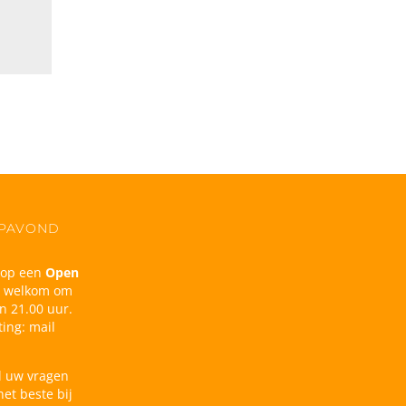
OPAVOND
n op een
Open
d welkom om
n 21.00 uur.
ing: mail
l uw vragen
et beste bij