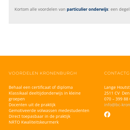
Kortom alle voordelen van
particulier onderwijs
: een degel
VOORDELEN KRONENBURGH
CONTACTG
Behaal een certificaat of diploma
Lange Houtst
Klassikaal deeltijdonderwijs in kleine
2511 CV Den
groepen
070 – 399 88 
Docenten uit de praktijk
info@bc-kro
Gemotiveerde volwassen medestudenten
Direct toepasbaar in de praktijk
NRTO Kwaliteitskeurmerk