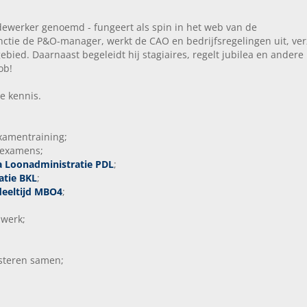
werker genoemd - fungeert als spin in het web van de
nctie de P&O-manager, werkt de CAO en bedrijfsregelingen uit, ver
ied. Daarnaast begeleidt hij stagiaires, regelt jubilea en andere
ob!
he kennis.
examentraining;
jkexamens;
a Loonadministratie PDL
;
atie BKL
;
eeltijd MBO4
;
 werk;
steren samen;