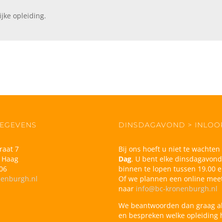
ijke opleiding.
EGEVENS
DINSDAGAVOND > INLO
raat 7
Bij ons hoeft u niet te wachte
 Haag
Dag
. U bent elke dinsdagavon
06
binnen te lopen tussen 19.00 e
nenburgh.nl
Of we plannen een online meet
naar
info@bc-kronenburgh.nl
We beantwoorden dan graag a
en bespreken welke opleiding h