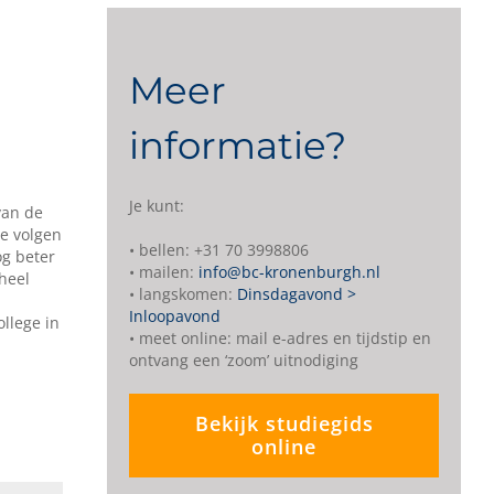
Meer
informatie?
Je kunt:
van de
te volgen
• bellen: +31 70 3998806
og beter
• mailen:
info@bc-kronenburgh.nl
 heel
• langskomen:
Dinsdagavond >
Inloopavond
llege in
• meet online: mail e-adres en tijdstip en
ontvang een ‘zoom’ uitnodiging
Bekijk studiegids
online