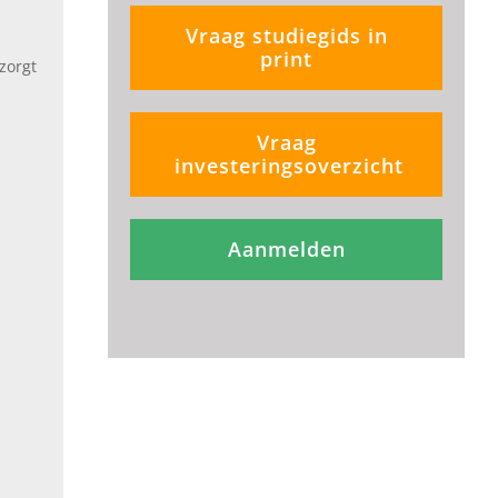
Vraag studiegids in
print
zorgt
Vraag
investeringsoverzicht
Aanmelden