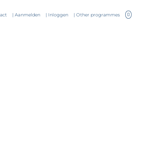
tact
| Aanmelden
| Inloggen
| Other programmes