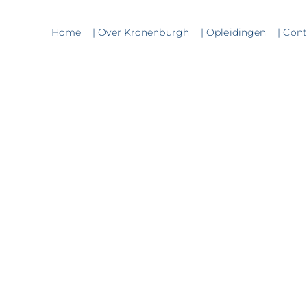
Home
| Over Kronenburgh
| Opleidingen
| Con