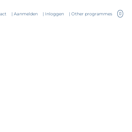
tact
| Aanmelden
| Inloggen
| Other programmes