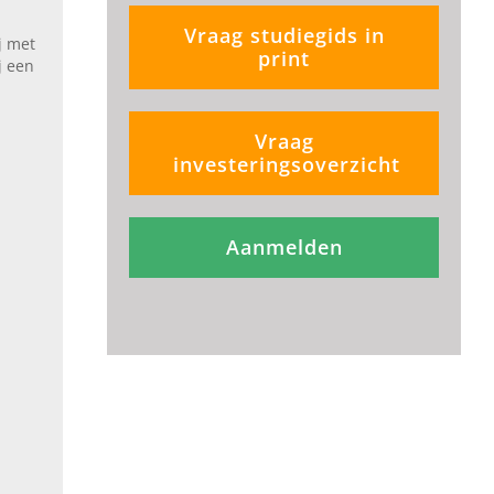
Vraag studiegids in
j met
print
j een
Vraag
investeringsoverzicht
Aanmelden