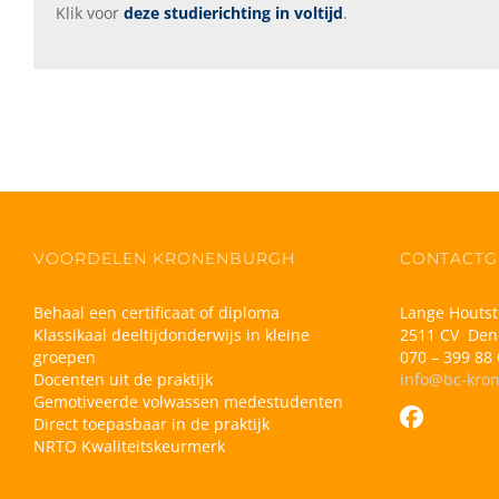
Klik voor
deze studierichting in voltijd
.
VOORDELEN KRONENBURGH
CONTACTG
Behaal een certificaat of diploma
Lange Houtst
Klassikaal deeltijdonderwijs in kleine
2511 CV Den
groepen
070 – 399 88 
Docenten uit de praktijk
info@bc-kro
Gemotiveerde volwassen medestudenten
Direct toepasbaar in de praktijk
NRTO Kwaliteitskeurmerk