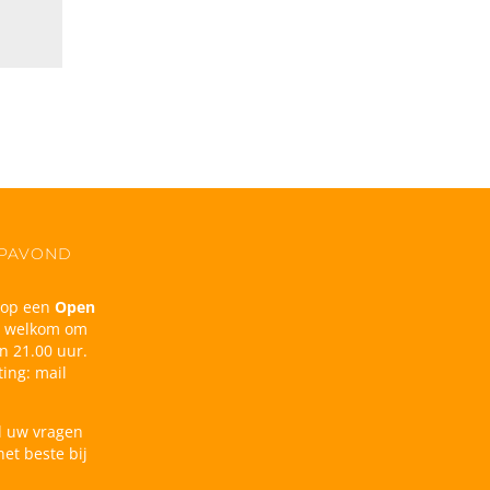
OPAVOND
n op een
Open
d welkom om
n 21.00 uur.
ing: mail
l uw vragen
et beste bij