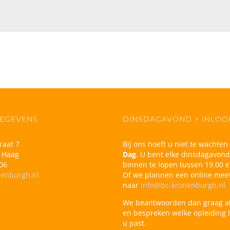
EGEVENS
DINSDAGAVOND > INLO
raat 7
Bij ons hoeft u niet te wachte
 Haag
Dag
. U bent elke dinsdagavon
06
binnen te lopen tussen 19.00 e
nenburgh.nl
Of we plannen een online meet
naar
info@bc-kronenburgh.nl
We beantwoorden dan graag a
en bespreken welke opleiding h
u past.