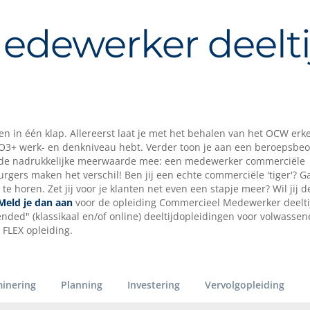
dewerker deelti
egen in één klap. Allereerst laat je met het behalen van het OCW er
3+ werk- en denkniveau hebt. Verder toon je aan een beroepsbe
 dus de nadrukkelijke meerwaarde mee: een medewerker commerciële
rgers maken het verschil! Ben jij een echte commerciële 'tiger'? Ga
e horen. Zet jij voor je klanten net even een stapje meer? Wil jij d
Meld je dan aan
voor de opleiding Commercieel Medewerker deelti
ded" (klassikaal en/of online) deeltijdopleidingen voor volwassen
 FLEX opleiding.
inering
Planning
Investering
Vervolgopleiding