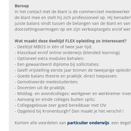
Beroep
In het contact met de klant is de commercieel medewerker 
de klant mee en stelt hij zich professioneel op. Hij benad
juiste balans vindt tussen de belangen van de klant en van 
doorzettingsvermogen op om zijn verkooptargets en/of wer
Wat maakt deze deeltijd FLEX opleiding zo interessant?
- Deeltijd MBO3 in één of twee jaar tijd;
- Klassikaal en/of online onderwijs (blended learning);
- Optioneel extra modules behalen;
- Een gewaardeerd diploma bij sollicitaties;
- Geeft vrijstelling eerste jaar binnen de tweejarige opleid
- Goede balans theorie en praktijk: direct toepassen;
- Gemotiveerde medestudenten;
- Docenten uit de praktijk;
- Middag- en avondcolleges: werkgever en werknemer inve
- Aanvang en einde colleges buiten spits;
- Collegegebouw zeer goed bereikbaar met OV;
- Opgeleid bij Kronenburgh? Dan maakt je het verschil !
Kortom alle voordelen van
particulier onderwijs
: een degel