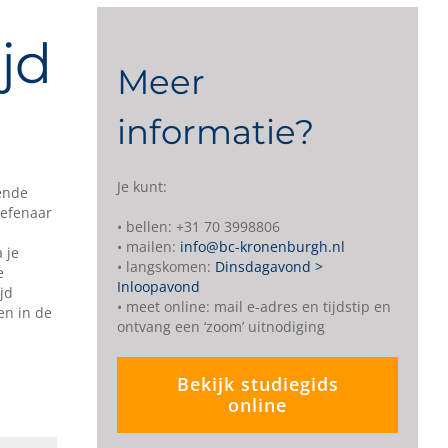
jd
Meer
informatie?
Je kunt:
kende
oefenaar
• bellen: +31 70 3998806
• mailen:
info@bc-kronenburgh.nl
 je
• langskomen:
Dinsdagavond >
e
Inloopavond
jd
• meet online: mail e-adres en tijdstip en
en in de
ontvang een ‘zoom’ uitnodiging
Bekijk studiegids
online