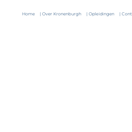
Home
| Over Kronenburgh
| Opleidingen
| Con